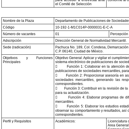
para acceder a entrevista ante
conforme al o
el Comité de Selección
Nombre de la Plaza
Departamento de Publicaciones de Sociedades
Código
10-192-1-M1C014P-0000031-E-C-A
Número de vacantes
01
Percepción 
Adscripción
Dirección General de Normatividad Mercantil.
Sede (radicación)
Pachuca No. 189, Col. Condesa, Demarcación T
C.P. 06140, Ciudad de México.
Objetivos y Funciones
Objetivo General: Aplicar y vigilar el cumplimi
Principales
sistema electrónico de publicaciones de socie

Función 1: Colaborar en la atención de
publicaciones de sociedades mercantiles, para

Función 2: Proporcionar asesoría en asp
sociedades mercantiles, generando las respu
correspondientes.

Función 3: Contribuir en la revisión de l
para su actualización.

Función 4: Elaborar programas de dif
mercantiles.

Función 5: Elaborar los estudios estad
observar su comportamiento y resultados, así 
correspondientes.
Perfil y Requisitos
Académicos:
Licenciatura 
Area General: