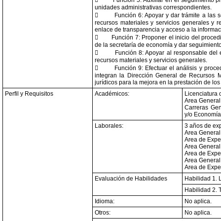

Función 5: Auxiliar en el seguimiento p
unidades administrativas correspondientes.

Función 6: Apoyar y dar trámite a las 
recursos materiales y servicios generales y 
enlace de transparencia y acceso a la informaci

Función 7: Proponer el inicio del proced
de la secretaría de economía y dar seguimiento

Función 8: Apoyar al responsable del 
recursos materiales y servicios generales.

Función 9: Efectuar el análisis y proc
integran la Dirección General de Recursos Ma
jurídicos para la mejora en la prestación de lo
Perfil y Requisitos
Académicos:
Licenciatura 
Area General:
Carreras Gené
y/o Economía
Laborales:
3 años de exp
Area General
Area de Expe
Area General:
Area de Expe
Area General:
Area de Exper
Evaluación de Habilidades
Habilidad 1. 
Habilidad 2. 
Idioma:
No aplica.
Otros:
No aplica.