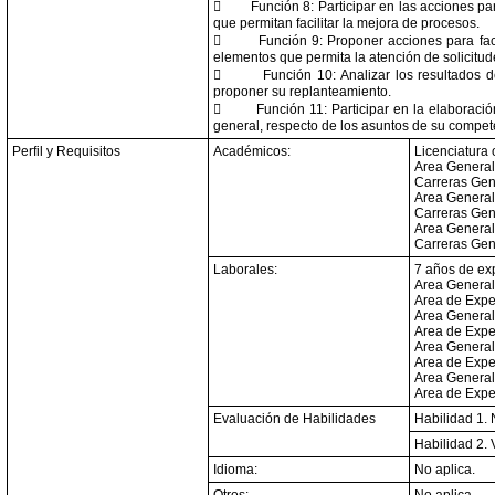

Función 8: Participar en las acciones p
que permitan facilitar la mejora de procesos.

Función 9: Proponer acciones para faci
elementos que permita la atención de solicitude

Función 10: Analizar los resultados 
proponer su replanteamiento.

Función 11: Participar en la elaboraci
general, respecto de los asuntos de su compet
Perfil y Requisitos
Académicos:
Licenciatura 
Area General:
Carreras Gen
Area General:
Carreras Gen
Area General:
Carreras Gené
Laborales:
7 años de ex
Area General
Area de Expe
Area General
Area de Expe
Area General:
Area de Exper
Area General
Area de Exper
Evaluación de Habilidades
Habilidad 1.
Habilidad 2. 
Idioma:
No aplica.