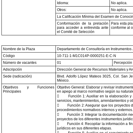
Idioma:
No aplica.
Otros:
No aplica.
La Calificación Mínima del Examen de Conocim
Conformación de la prelación
Para esta pla
para acceder a entrevista ante
conforme al o
el Comité de Selección
Nombre de la Plaza
Departamento de Consultoría en Instrumentos J
Código
10-711-1-M1C014P-0000251-E-C-N
Número de vacantes
01
Percepción 
Adscripción
Dirección General de Recursos Materiales y Ar
Sede (radicación)
Blvd. Adolfo López Mateos 3025, Col. San Je
México.
Objetivos y Funciones
Objetivo General: Elaborar y revisar instrumen
Principales
en apego al marco normativo según su naturale

Función 1: Auxiliar en la elaboración y
servicios, mantenimientos, arrendamientos y ob

Función 2: Asegurar que los proyectos d
procedimientos normativos internos y externos.

Función 3: Integrar la documentación ne
proyectos de los diferentes instrumentos jurídic

Función 4: Recopilar la información a fi
jurídicos en sus diferentes etapas.