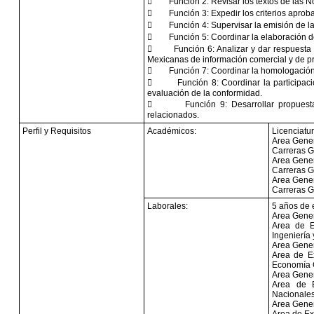

Función 2: Revisar los textos de las 

Función 3: Expedir los criterios aprob

Función 4: Supervisar la emisión de l

Función 5: Coordinar la elaboración d

Función 6: Analizar y dar respuesta
Mexicanas de información comercial y de pr

Función 7: Coordinar la homologación

Función 8: Coordinar la participac
evaluación de la conformidad.

Función 9: Desarrollar propues
relacionados.
Perfil y Requisitos
Académicos:
Licenciatur
Area Gener
Carreras G
Area Gener
Carreras G
Area Gener
Carreras G
Laborales:
5 años de 
Area Gener
Area de Ex
Ingeniería
Area Gener
Area de Ex
Economía G
Area Gener
Area de E
Nacionales
Area Genera