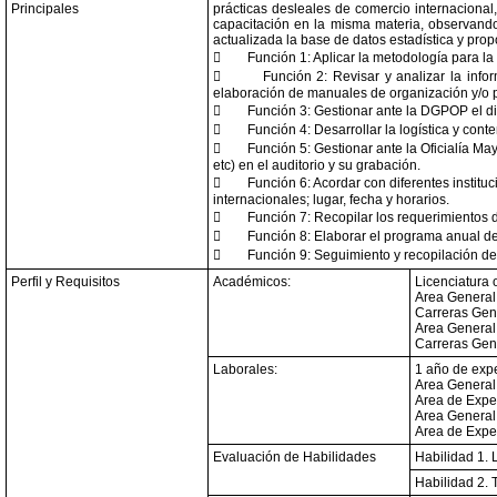
Principales
prácticas desleales de comercio internacional,
capacitación en la misma materia, observando 
actualizada la base de datos estadística y pro

Función 1: Aplicar la metodología para l

Función 2: Revisar y analizar la inf
elaboración de manuales de organización y/o 

Función 3: Gestionar ante la DGPOP el d

Función 4: Desarrollar la logística y cont

Función 5: Gestionar ante la Oficialía Ma
etc) en el auditorio y su grabación.

Función 6: Acordar con diferentes instit
internacionales; lugar, fecha y horarios.

Función 7: Recopilar los requerimientos 

Función 8: Elaborar el programa anual d

Función 9: Seguimiento y recopilación de
Perfil y Requisitos
Académicos:
Licenciatura 
Area General:
Carreras Gen
Area General:
Carreras Gen
Laborales:
1 año de expe
Area General:
Area de Exper
Area General:
Area de Expe
Evaluación de Habilidades
Habilidad 1. 
Habilidad 2. 