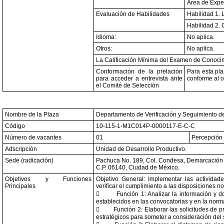
Area de Expe
Evaluación de Habilidades
Habilidad 1. 
Habilidad 2. 
Idioma:
No aplica.
Otros:
No aplica.
La Calificación Mínima del Examen de Conocim
Conformación de la prelación
Para esta pla
para acceder a entrevista ante
conforme al o
el Comité de Selección
Nombre de la Plaza
Departamento de Verificación y Seguimiento de
Código
10-115-1-M1C014P-0000117-E-C-C
Número de vacantes
01
Percepción 
Adscripción
Unidad de Desarrollo Productivo.
Sede (radicación)
Pachuca No. 189, Col. Condesa, Demarcación T
C.P. 06140, Ciudad de México.
Objetivos y Funciones
Objetivo General: Implementar las activida
Principales
verificar el cumplimiento a las disposiciones n

Función 1: Analizar la información y 
establecidos en las convocatorias y en la norma

Función 2: Elaborar las solicitudes de 
estratégicos para someter a consideración del 