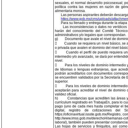
sexuales, el normal desarrollo psicosexual; po
política contra las mujeres en razón de gé
alimentaria morosa.
Las personas aspirantes deberán descargar 
https://www.gob.mx/cms/uploads/attachme
Para su llenado y entrega durante la etapa
Las inconsistencias o datos no verídicos
harán del conocimiento del Comité Técnico
administrativos y/o legales que correspondan.
g)
Documento que avale el nivel de dominio 

Cuando se requiera un nivel básico, se 
o privada que avalen el dominio del nivel básic

Cuando el perfil de puesto requiera un
intermedio y/o avanzado, se dará por entendido
nivel.

Para los niveles de dominio intermedio 
de Idiomas o lenguas extranjeras, que acred
podrán acreditarlos con documentos correspon
se encuentren validados por la Secretaría de 
superior.

Para los niveles de dominio intermedio
aceptarán para acreditar el nivel de dominio 
validez oficial.
h)
Constancias que acrediten las áreas y
currículum registrado en TrabajaEn, para lo cua
pago (uno de cada mes hasta completar el ti
digital, registro de cotizaciones del
https://oficinavirtual.issste.gob.mx/Registro,
http://www.imss.gob.mx/derechoH/semanas-coti
laboral), también pueden presentar constanci
Las hojas de servicios y finiquitos, así co