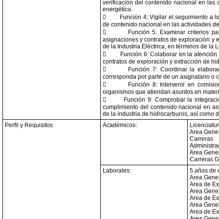
verificación del contenido nacional en las 
energética.

Función 4: Vigilar el seguimiento a l
de contenido nacional en las actividades de

Función 5: Examinar criterios pa
asignaciones y contratos de exploración y e
de la Industria Eléctrica, en términos de la 

Función 6: Colaborar en la atención 
contratos de exploración y extracción de hid

Función 7: Coordinar la elabora
corresponda por parte de un asignatario o co

Función 8: Intervenir en comisio
organismos que atiendan asuntos en materia

Función 9: Comprobar la integració
cumplimiento del contenido nacional en as
de la industria de hidrocarburos, así como de
Perfil y Requisitos
Académicos:
Licenciatur
Area Gener
Carreras 
Administra
Area Gener
Carreras G
Laborales:
5 años de 
Area Gener
Area de Ex
Area Gener
Area de Ex
Area Gener
Area de Ex
Area Genera