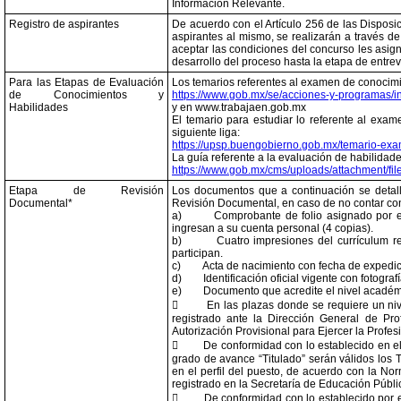
Información Relevante.
Registro de aspirantes
De acuerdo con el Artículo 256 de las Disposici
aspirantes al mismo, se realizarán a través d
aceptar las condiciones del concurso les asigna
desarrollo del proceso hasta la etapa de entrev
Para las Etapas de Evaluación
Los temarios referentes al examen de conocimi
de Conocimientos y
https://www.gob.mx/se/acciones-y-programas/i
Habilidades
y en www.trabajaen.gob.mx
El temario para estudiar lo referente al exa
siguiente liga:
https://upsp.buengobierno.gob.mx/temario-ex
La guía referente a la evaluación de habilidade
https://www.gob.mx/cms/uploads/attachment/f
Etapa de Revisión
Los documentos que a continuación se detalla
Documental*
Revisión Documental, en caso de no contar con 
a)
Comprobante de folio asignado por e
ingresan a su cuenta personal (4 copias).
b)
Cuatro impresiones del currículum r
participan.
c)
Acta de nacimiento con fecha de expedici
d)
Identificación oficial vigente con fotogra
e)
Documento que acredite el nivel académi

En las plazas donde se requiere un nive
registrado ante la Dirección General de Pr
Autorización Provisional para Ejercer la Profes

De conformidad con lo establecido en el 
grado de avance “Titulado” serán válidos los 
en el perfil del puesto, de acuerdo con la Nor
registrado en la Secretaría de Educación Públi

De conformidad con lo establecido por