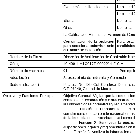
Area de Ex
Evaluación de Habilidades
Habilidad 
Habilidad 
Idioma:
No aplica.
Otros:
No aplica.
La Calificación Mínima del Examen de Cono
Conformación de la prelación
Para esta
para acceder a entrevista ante
candidatos
el Comité de Selección
Nombre de la Plaza
Dirección de Verificación de Contenido Nac
Código
10-400-1-M1C017P-0000214-E-C-A
Número de vacantes
01
Percepció
Adscripción
Subsecretaría de Industria y Comercio.
Sede (radicación)
Pachuca No. 189, Col. Condesa, Demarcaci
C.P. 06140, Ciudad de México.
Objetivos y Funciones Principales
Objetivo General: Vigilar que la conducció
contratos de exploración y extracción de h
las disposiciones normativas y reglamentaria

Función 1: Proponer reglas y p
cumplimiento del contenido nacional en as
de la industria de hidrocarburos, así como de

Función 2: Supervisar la ejecuc
disposiciones legales y reglamentarias en m

Función 3: Analizar la información en