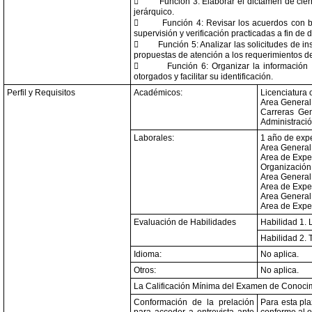

Función 3: Elaborar el dictamen de cie
jerárquico.

Función 4: Revisar los acuerdos con b
supervisión y verificación practicadas a fin de

Función 5: Analizar las solicitudes de i
propuestas de atención a los requerimientos d

Función 6: Organizar la información 
otorgados y facilitar su identificación.
Perfil y Requisitos
Académicos:
Licenciatura 
Area General:
Carreras Gen
Administració
Laborales:
1 año de expe
Area General
Area de Expe
Organización 
Area General:
Area de Expe
Area General:
Area de Exper
Evaluación de Habilidades
Habilidad 1. 
Habilidad 2. 
Idioma:
No aplica.
Otros:
No aplica.
La Calificación Mínima del Examen de Conocim
Conformación de la prelación
Para esta pla