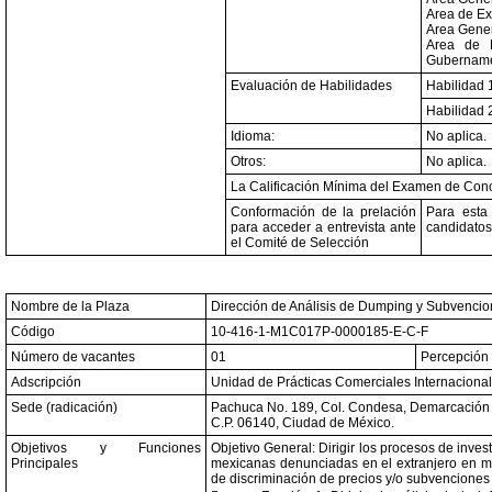
Area de Ex
Area Gener
Area de E
Gubernamen
Evaluación de Habilidades
Habilidad 
Habilidad 
Idioma:
No aplica.
Otros:
No aplica.
La Calificación Mínima del Examen de Cono
Conformación de la prelación
Para esta
para acceder a entrevista ante
candidatos
el Comité de Selección
Nombre de la Plaza
Dirección de Análisis de Dumping y Subvencio
Código
10-416-1-M1C017P-0000185-E-C-F
Número de vacantes
01
Percepción 
Adscripción
Unidad de Prácticas Comerciales Internacional
Sede (radicación)
Pachuca No. 189, Col. Condesa, Demarcación T
C.P. 06140, Ciudad de México.
Objetivos y Funciones
Objetivo General: Dirigir los procesos de inv
Principales
mexicanas denunciadas en el extranjero en ma
de discriminación de precios y/o subvenciones 