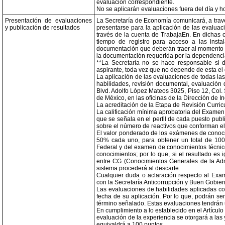
evaluación correspondiente.
No se aplicarán evaluaciones fuera del día y h
Presentación de evaluaciones
La Secretaría de Economía comunicará, a travé
y publicación de resultados
presentarse para la aplicación de las evaluac
través de la cuenta de TrabajaEn. En dichas 
tiempo de registro para acceso a las insta
documentación que deberán traer al momento de
la documentación requerida por la dependenci
**La Secretaría no se hace responsable si d
aspirante, toda vez que no depende de esta el
La aplicación de las evaluaciones de todas las
habilidades, revisión documental, evaluación d
Blvd. Adolfo López Mateos 3025, Piso 12, Col.
de México, en las oficinas de la Dirección de I
La acreditación de la Etapa de Revisión Curric
La calificación mínima aprobatoria del Exame
que se señala en el perfil de cada puesto publ
sobre el número de reactivos que conforman e
El valor ponderado de los exámenes de conoci
50% cada uno, para obtener un total de 100
Federal y del examen de conocimientos técnic
conocimientos; por lo que, si el resultado es
entre CG (Conocimientos Generales de la Adm
sistema procederá al descarte.
Cualquier duda o aclaración respecto al Exa
con la Secretaría Anticorrupción y Buen Gobier
Las evaluaciones de habilidades aplicadas con
fecha de su aplicación. Por lo que, podrán s
término señalado. Estas evaluaciones tendrán u
En cumplimiento a lo establecido en el Artícul
evaluación de la experiencia se otorgará a las
equivaldrá a 100 puntos.