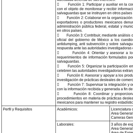

Función 1: Participar y auxiliar en la
con el objeto de monitorear y recibir informac
salvaguardas que se instruyen en otros países

Función 2: Colaborar en la organización 
exportadores o productores mexicanos denunc
administración pública federal, estatal y mun
en otros países.

Función 3: Contribuir, mediante análisis
oficial del gobierno de México a los cuesti
antidumping, anti subvención y sobre salvagu
respuesta ante las autoridades investigadoras 

Función 4: Orientar y asesorar a l
requerimientos de información formulados por
salvaguardas.

Función 5: Organizar la participación e
celebren las autoridades investigadoras extran

Función 6: Asesorar y apoyar a los prod
investigación de prácticas desleales de comer

Función 7: Supervisar la integración y 
con la información recibida y generada a fin d

Función 8: Coordinar y proporciona
procedimientos en materia de prácticas deslea
mexicanos para mantener su registro estadístic
Perfil y Requisitos
Académicos:
Licenciatura 
Area General:
Carreras Gen
Laborales:
3 años de exp
Area General
Area de Exper