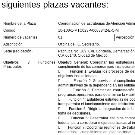
siguientes plazas vacantes:
Nombre de la Plaza
Coordinación de Estrategias de Atención Admini
Código
10-100-1-M1C023P-0003842-E-C-M
Número de vacantes
01
Percepción 
Adscripción
Oficina del. C. Secretario.
Sede (radicación)
Pachuca No. 189, Col. Condesa, Demarcación 
C.P. 06140, Ciudad de México.
Objetivos y Funciones
Objetivo General: Coordinar las estrategi
Principales
cumplimiento de los compromisos institucional

Función 1: Evaluar los procesos de desa
objetivos institucionales.

Función 2: Supervisar el cumplimie
administrativas de la dependencia y las entida

Función 3: Detectar en coordinación
programas operativos para determinar la viabi

Función 4: Establecer estrategias de coo
transparentar el funcionamiento administrativo

Función 5: Dirigir la integración de info
toma de decisiones.

Función 6: Desarrollar estudios comp
federal, para considerar mejores prácticas al i

Función 7: Coordinar reuniones de trabaj
orientadas al cumplimiento del plan sectorial.