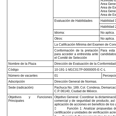
Actividad 
Area Genera
Area de Ex
Area Gener
Area de Ex
Evaluación de Habilidades
Habilidad 
Habilidad 
Idioma:
No aplica.
Otros:
No aplica.
La Calificación Mínima del Examen de Cono
Conformación de la prelación
Para esta
para acceder a entrevista ante
candidatos
el Comité de Selección
Nombre de la Plaza
Dirección de Evaluación de la Conformidad
Código
10-191-1-M1C017P-0000005-E-C-L
Número de vacantes
01
Percepció
Adscripción
Dirección General de Normas.
Sede (radicación)
Pachuca No. 189, Col. Condesa, Demarcaci
C.P. 06140, Ciudad de México.
Objetivos y Funciones
Objetivo General: Coordinar la dictaminaci
Principales
comercial y de seguridad de producto, así
aplicación de acciones en beneficio de los 

Función 1: Analizar propuestas d
certificación y unidades de verificación acre