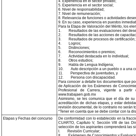
4. Experiencia en el sector privado;
5. Experiencia en el sector social;
6. Nivel de responsabilidad;
7. Nivel de remuneración;
8. Relevancia de funciones o actividades dese
9. En su caso, experiencia en puestos inmediato
Para la Etapa de Valoración del Mérito, los el
1.
Resultados de las evaluaciones del de
2.
Resultados de las acciones de capacitac
3.
Resultados de procesos de certificación;
4.
Logros;
5.
Distinciones;
6.
Reconocimientos o premios;
7.
Actividad destacada en lo individual;
8.
Otros estudios;
9.
Habla de Lengua Indígena;
10.
Auto descripción a un pueblo o a una 
11.
Perspectiva de juventudes, y
12.
Persona con discapacidad.
Para conocer a detalle los documentos que po
de Aplicación de los Exámenes de Conocimient
Profesional de Carrera, vigente a parti
www.trabajaen.gob.mx
Asimismo, se les comunica que el día de su 
acreditación de dichas etapas, y estar debid
revisión documental, de lo contrario no serán 
*Tener en cuenta que se debe contar con la disp
Etapas y Fechas del concurso
De conformidad con lo establecido en la fracci
CUARTO, Capítulo V, Sección VIII de las Di
selección de los aspirantes comprenderá las si
I.
Revisión Curricular;
II.
Exámenes de Conocimientos y Evaluacio