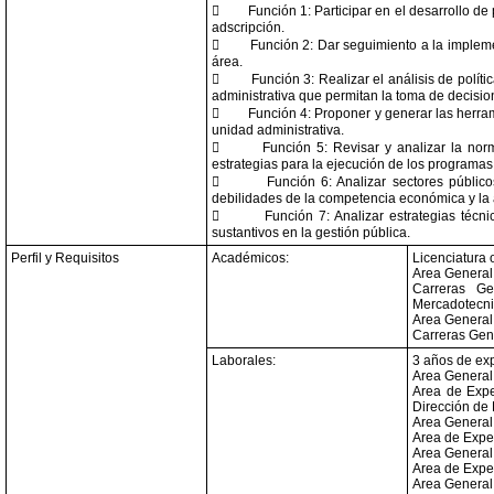

Función 1: Participar en el desarrollo de
adscripción.

Función 2: Dar seguimiento a la implem
área.

Función 3: Realizar el análisis de polít
administrativa que permitan la toma de decision

Función 4: Proponer y generar las herram
unidad administrativa.

Función 5: Revisar y analizar la nor
estrategias para la ejecución de los programas

Función 6: Analizar sectores público
debilidades de la competencia económica y la 

Función 7: Analizar estrategias técn
sustantivos en la gestión pública.
Perfil y Requisitos
Académicos:
Licenciatura 
Area General:
Carreras Gen
Mercadotecnia
Area General:
Carreras Gené
Laborales:
3 años de exp
Area General
Area de Expe
Dirección de 
Area General:
Area de Expe
Area General:
Area de Exper
Area General