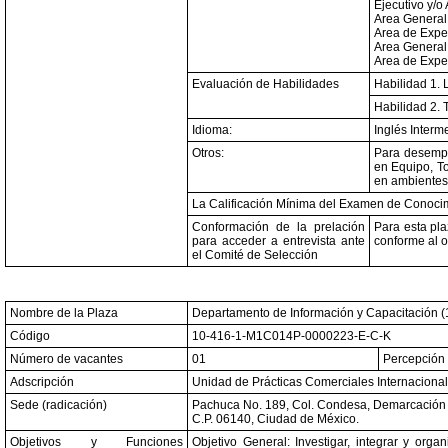
Ejecutivo y/o
Area General:
Area de Expe
Area General:
Area de Exper
Evaluación de Habilidades
Habilidad 1. 
Habilidad 2. 
Idioma:
Inglés Interm
Otros:
Para desempe
en Equipo, T
en ambientes 
La Calificación Mínima del Examen de Conocim
Conformación de la prelación
Para esta pla
para acceder a entrevista ante
conforme al o
el Comité de Selección
Nombre de la Plaza
Departamento de Información y Capacitación (
Código
10-416-1-M1C014P-0000223-E-C-K
Número de vacantes
01
Percepción 
Adscripción
Unidad de Prácticas Comerciales Internacional
Sede (radicación)
Pachuca No. 189, Col. Condesa, Demarcación T
C.P. 06140, Ciudad de México.
Objetivos y Funciones
Objetivo General: Investigar, integrar y orga