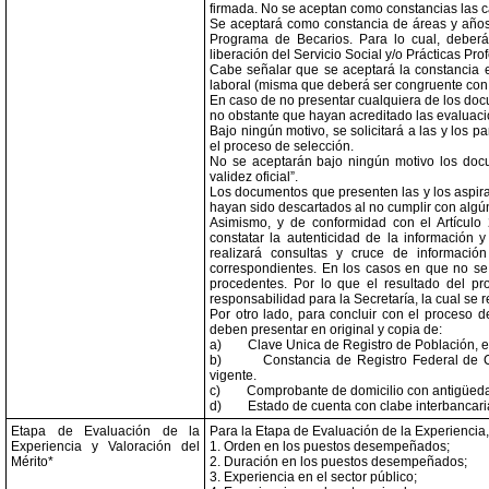
firmada. No se aceptan como constancias las 
Se aceptará como constancia de áreas y años d
Programa de Becarios. Para lo cual, deberán
liberación del Servicio Social y/o Prácticas Pro
Cabe señalar que se aceptará la constancia e
laboral (misma que deberá ser congruente con l
En caso de no presentar cualquiera de los doc
no obstante que hayan acreditado las evaluac
Bajo ningún motivo, se solicitará a las y los
el proceso de selección.
No se aceptarán bajo ningún motivo los doc
validez oficial”.
Los documentos que presenten las y los aspir
hayan sido descartados al no cumplir con alg
Asimismo, y de conformidad con el Artícul
constatar la autenticidad de la información 
realizará consultas y cruce de información
correspondientes. En los casos en que no se 
procedentes. Por lo que el resultado del pr
responsabilidad para la Secretaría, la cual se 
Por otro lado, para concluir con el proceso 
deben presentar en original y copia de:
a)
Clave Unica de Registro de Población, e
b)
Constancia de Registro Federal de Co
vigente.
c)
Comprobante de domicilio con antigüedad 
d)
Estado de cuenta con clabe interbancar
Etapa de Evaluación de la
Para la Etapa de Evaluación de la Experiencia
Experiencia y Valoración del
1. Orden en los puestos desempeñados;
Mérito*
2. Duración en los puestos desempeñados;
3. Experiencia en el sector público;