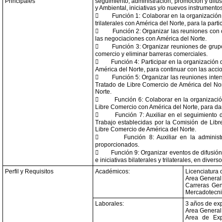
Principales
seguimiento, administración, promoción y difu
y Ambiental, iniciativas y/o nuevos instrumentos

Función 1: Colaborar en la organización 
trilaterales con América del Norte, para la par

Función 2: Organizar las reuniones con 
las negociaciones con América del Norte.

Función 3: Organizar reuniones de grupo
comercio y eliminar barreras comerciales.

Función 4: Participar en la organización d
América del Norte, para continuar con las acci

Función 5: Organizar las reuniones inter
Tratado de Libre Comercio de América del Nort
Norte.

Función 6: Colaborar en la organizaci
Libre Comercio con América del Norte, para dar

Función 7: Auxiliar en el seguimiento
Trabajo establecidas por la Comisión de Libr
Libre Comercio de América del Norte.

Función 8: Auxiliar en la adminis
proporcionados.

Función 9: Organizar eventos de difusió
e iniciativas bilaterales y trilaterales, en div
Perfil y Requisitos
Académicos:
Licenciatura 
Area General:
Carreras Gen
Mercadotecni
Laborales:
3 años de exp
Area General
Area de Exp