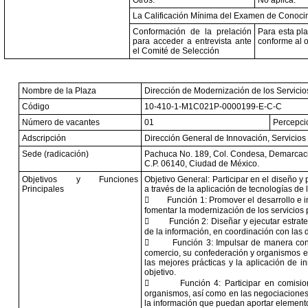
Otros:
No aplica.
La Calificación Mínima del Examen de Conocim
Conformación de la prelación
Para esta pl
para acceder a entrevista ante
conforme al o
el Comité de Selección
Nombre de la Plaza
Dirección de Modernización de los Servicio
Código
10-410-1-M1C021P-0000199-E-C-C
Número de vacantes
01
Percepció
Adscripción
Dirección General de Innovación, Servicios 
Sede (radicación)
Pachuca No. 189, Col. Condesa, Demarcaci
C.P. 06140, Ciudad de México.
Objetivos y Funciones
Objetivo General: Participar en el diseño y
Principales
a través de la aplicación de tecnologías de 

Función 1: Promover el desarrollo e
fomentar la modernización de los servicios 

Función 2: Diseñar y ejecutar estrate
de la información, en coordinación con las

Función 3: Impulsar de manera con
comercio, su confederación y organismos em
las mejores prácticas y la aplicación de i
objetivo.

Función 4: Participar en comisio
organismos, así como en las negociaciones 
la información que puedan aportar elementos