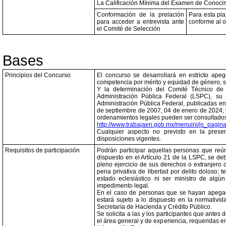
La Calificación Mínima del Examen de Conocim
Conformación de la prelación
Para esta pla
para acceder a entrevista ante
conforme al o
el Comité de Selección
Bases
Principios del Concurso
El concurso se desarrollará en estricto apego
competencia por mérito y equidad de género, s
Y la determinación del Comité Técnico de 
Administración Pública Federal (LSPC), s
Administración Pública Federal, publicadas en
de septiembre de 2007, 04 de enero de 2024; y
ordenamientos legales pueden ser consultados e
http://www.trabajaen.gob.mx/menuini/js_pagina
Cualquier aspecto no previsto en la prese
disposiciones vigentes.
Requisitos de participación
Podrán participar aquellas personas que reún
dispuesto en el Artículo 21 de la LSPC, se de
pleno ejercicio de sus derechos o extranjero 
pena privativa de libertad por delito doloso; 
estado eclesiástico ni ser ministro de algún
impedimento legal.
En el caso de personas que se hayan apegado
estará sujeto a lo dispuesto en la normativid
Secretaría de Hacienda y Crédito Público.
Se solicita a las y los participantes que antes 
el área general y de experiencia, requeridas 