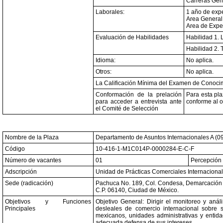
Carreras Gen
Laborales:
1 año de expe
Area General:
Area de Expe
Evaluación de Habilidades
Habilidad 1. 
Habilidad 2. 
Idioma:
No aplica.
Otros:
No aplica.
La Calificación Mínima del Examen de Conocim
Conformación de la prelación
Para esta pla
para acceder a entrevista ante
conforme al o
el Comité de Selección
Nombre de la Plaza
Departamento de Asuntos Internacionales A (09
Código
10-416-1-M1C014P-0000284-E-C-F
Número de vacantes
01
Percepción 
Adscripción
Unidad de Prácticas Comerciales Internacional
Sede (radicación)
Pachuca No. 189, Col. Condesa, Demarcación T
C.P. 06140, Ciudad de México.
Objetivos y Funciones
Objetivo General: Dirigir el monitoreo y anál
Principales
desleales de comercio internacional sobre s
mexicanos, unidades administrativas y entidad
adecuada defensa de sus intereses.