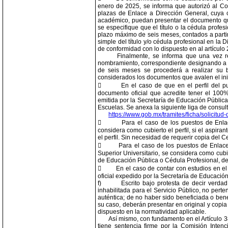
enero de 2025, se informa que autorizó al Co
plazas de Enlace a Dirección General, cuya co
académico, puedan presentar el documento que
se especifique que el título o la cédula prof
plazo máximo de seis meses, contados a partir
simple del título y/o cédula profesional en la
de conformidad con lo dispuesto en al artículo
Finalmente, se informa que una vez re
nombramiento, correspondiente designando a l
de seis meses se procederá a realizar su b
considerados los documentos que avalen el inici

En el caso de que en el perfil del p
documento oficial que acredite tener el 100% 
emitida por la Secretaría de Educación Pública
Escuelas. Se anexa la siguiente liga de consult
https://www.gob.mx/tramites/ficha/solicit

Para el caso de los puestos de Enlac
considera como cubierto el perfil, si el aspir
el perfil. Sin necesidad de requerir copia del Ce

Para el caso de los puestos de Enlace
Superior Universitario, se considera como cubie
de Educación Pública o Cédula Profesional, del 

En el caso de contar con estudios en el
oficial expedido por la Secretaría de Educación
f)
Escrito bajo protesta de decir verda
inhabilitada para el Servicio Público, no pert
auténtica; de no haber sido beneficiada o ben
su caso, deberán presentar en original y copia 
dispuesto en la normatividad aplicable.
Así mismo, con fundamento en el Artículo 38
tiene sentencia firme por la Comisión Intenci