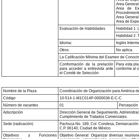
Area General:
Area de Exp
Procedimient
Area General:
Area de Exper
Evaluación de Habilidades
Habilidad 1. 
Habilidad 2. 
Idioma:
Inglés Interm
Otros:
No aplica.
La Calificación Mínima del Examen de Conocim
Conformación de la prelación
Para esta pla
para acceder a entrevista ante
conforme al o
el Comité de Selección
Nombre de la Plaza
Coordinación de Organización para América de
Código
10-514-1-M1C014P-0000036-E-C-C
Número de vacantes
01
Percepción 
Adscripción
Dirección General de Seguimiento, Administrac
Cumplimiento de Tratados Comerciales.
Sede (radicación)
Pachuca No. 189, Col. Condesa, Demarcación T
C.P. 06140, Ciudad de México.
Objetivos y Funciones
Objetivo General: Organizar diversas reunion