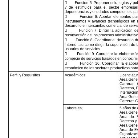

Función 5: Proponer estrategias y pol
y de estímulos para el sector empresari
dependencias y entidades competentes. para 

Función 6: Aportar elementos par
instrumentos y avances tecnológicos en lo
desarrollo e intercambio comercial de servi

Función 7: Dirigir la aplicación 
reconversión de los procesos administrativo

Función 8: Coordinar el desarrollo d
interno; así como dirigir la supervisión de
usuarios de servicios.

Función 9: Coordinar la elaboración
comercio de servicios basados en conocimien

Función 10: Coordinar la elabora
económico de los sectores productivos para
Perfil y Requisitos
Académicos:
Licenciatur
Area Gener
Carreras G
Derecho, E
Internacion
Area Gener
Carreras Ge
Laborales:
5 años de 
Area Gener
Area de E
Derecho y 
Area Gener
Area de Ex
Organizac