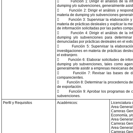

Función 1: Dirigir el análisis de la 
dumping y/o subvenciones, generalmente asisti

Función 2: Dirigir el análisis y respo
materia de dumping y/o subvenciones generalme

Función 3: Supervisar la elaboración y
materia de prácticas desleales y explicar la 
de información solicitadas por las partes comp

Función 4: Dirigir el análisis de la 
dumping y/o subvenciones para determinar 
denunciadas por prácticas desleales en el extr

Función 5: Supervisar la elaboració
investigaciones en materia de prácticas desl
el extranjero.

Función 6: Elaborar solicitudes de info
dumping y/o subvenciones, tales como agente
generalmente asistir a empresas mexicanas den

Función 7: Revisar las bases de d
comparecientes.

Función 8: Determinar la procedencia de 
de exportación.

Función 9: Aprobar los programas de c
subvenciones.
Perfil y Requisitos
Académicos:
Licenciatura 
Area General:
Carreras Gen
Economía, y/
Area General:
Carreras Gené
Area General:
Carreras Gené